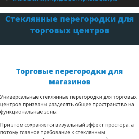
2014 ГОД
СТЕКЛА
Стеклянные перегородки для
2015 ГОД
СТЕКЛЯННЫЙ
ПОЛ
торговых центров
2016 ГОД
СТЕКЛЯННЫЕ
ОГРАЖДЕНИЯ
2017 ГОД
САНТЕХНИЧЕСКИЕ
2018 ГОД
ПЕРЕГОРОДКИ
Торговые перегородки для
2019 ГОД
магазинов
2020 ГОД
Универсальные стеклянные перегородки для торговых
центров призваны разделять общее пространство на
2021 ГОД
функциональные зоны.
2022 ГОД
При этом сохраняется визуальный эффект простора, а
потому главное требование к стеклянным
2023 ГОД