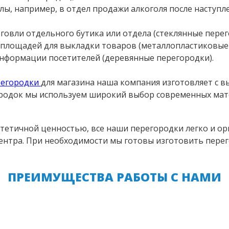
2018 ГОД
лы, например, в отдел продажи алкоголя после наступ
2019 ГОД
говли отдельного бутика или отдела (стеклянные перег
 площадей для выкладки товаров (металлопластиковые 
2020 ГОД
информации посетителей (деревянные перегородки).
2021 ГОД
регородки
для магазина наша компания изготовляет с 
родок мы используем широкий выбор современных мате
2022 ГОД
стетичной ценностью, все наши перегородки легко и ор
2023 ГОД
центра. При необходимости мы готовы изготовить перег
ВИДЕО
ПРЕИМУЩЕСТВА РАБОТЫ С НАМИ