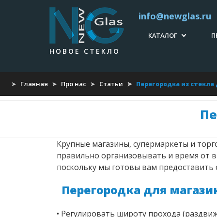
info@newglas.ru
КАТАЛОГ
П
НОВОЕ СТЕКЛО
СТЕКЛЯННЫЕ
ДВЕРИ
Главная
Про нас
Статьи
Перегородка из стекла
СТЕКЛЯННЫЕ
ПЕРЕГОРОДКИ
Пе
ДУШЕВЫЕ ИЗ
СТЕКЛА
Крупные магазины, супермаркеты и тор
СТЕКЛЯННЫЙ
правильно организовывать и время от в
ПОЛ
поскольку мы готовы вам предоставить 
СТЕКЛЯННЫЕ
Перегородка для магази
ОГРАЖДЕНИЯ
• Регулировать широту прохода (раздвиж