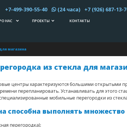
+7-499-390-55-40
(24 часа) +7 (926) 687-13-7
РО НАС
ПРОЕКТЫ
КОНТАКТЫ
СТАТЬИ
2011 ГОД
ОТЗЫВЫ
2012 ГОД
 для магазина
FAQ
2013 ГОД
регородка из стекла для магаз
2014 ГОД
говые центры характеризуются большими открытыми п
2015 ГОД
ремени перепланировать. Устанавливать для этого стац
специализированные мобильные перегородки из стекла
2016 ГОД
на способна выполнять множество
2017 ГОД
ная перегородка);